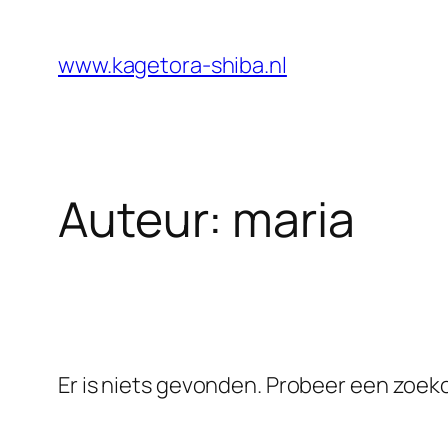
Ga
naar
www.kagetora-shiba.nl
de
inhoud
Auteur:
maria
Er is niets gevonden. Probeer een zoe